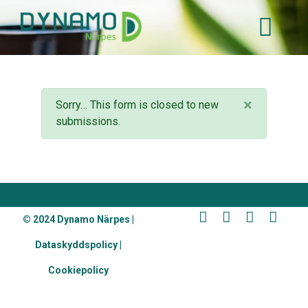
Hoppa
till
huvudinnehåll
Statusmeddelande
×
Sorry… This form is closed to new
Close
submissions.
BOTTOM FOOTER MENU
© 2024 Dynamo Närpes |
Dataskyddspolicy |
Cookiepolicy