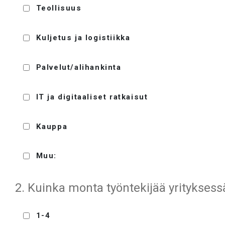
Teollisuus
Kuljetus ja logistiikka
Palvelut/alihankinta
IT ja digitaaliset ratkaisut
Kauppa
Muu:
2. Kuinka monta työntekijää yritykses
1-4