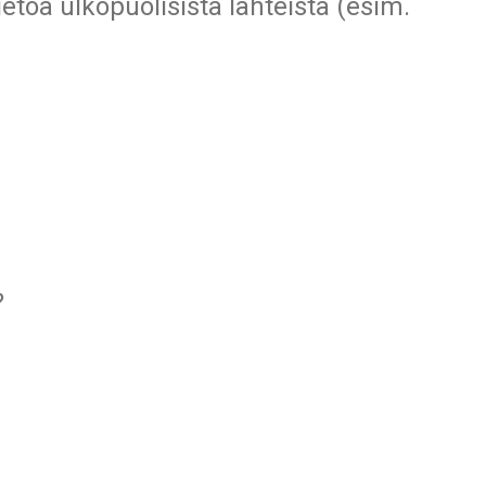
toa ulkopuolisista lähteistä (esim.
?