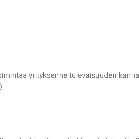
oimintaa yrityksenne tulevaisuuden kannal
)