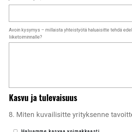
Avoin kysymys – millaista yhteistyötä haluaisitte tehdä edell
liiketoiminnalle?
Kasvu ja tulevaisuus
8. Miten kuvailisitte yrityksenne tavoi
Haluamme kasvaa voimakkaasti