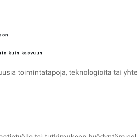
ason
in kuin kasvuun
uusia toimintatapoja, teknologioita tai yh