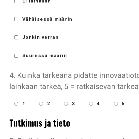
Ei lainkaan
Vähäisessä määrin
Jonkin verran
Suuressa määrin
4. Kuinka tärkeänä pidätte innovaatiot
lainkaan tärkeä, 5 = ratkaisevan tärkeä
1
2
3
4
5
Tutkimus ja tieto