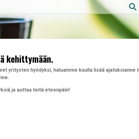
Hoppa
till
huvudinnehåll
ä kehittymään.
et yritysten hyödyksi, haluamme kuulla lisää ajatuksianne t
nne.
siä ja auttaa teitä eteenpäin!