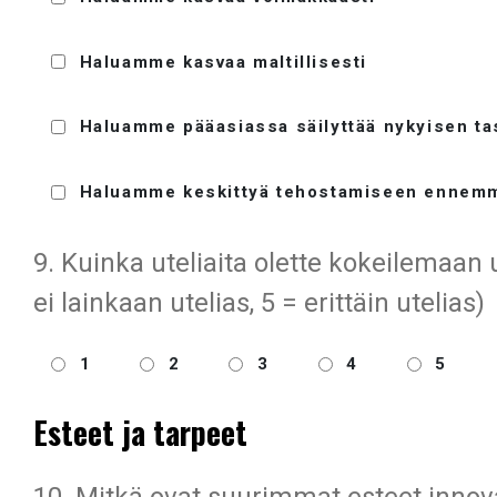
Haluamme kasvaa maltillisesti
Haluamme pääasiassa säilyttää nykyisen t
Haluamme keskittyä tehostamiseen ennemm
9. Kuinka uteliaita olette kokeilemaan 
ei lainkaan utelias, 5 = erittäin utelias)
1
2
3
4
5
Esteet ja tarpeet