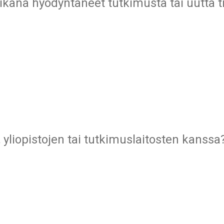
kana hyödyntäneet tutkimusta tai uutta tie
 yliopistojen tai tutkimuslaitosten kanssa