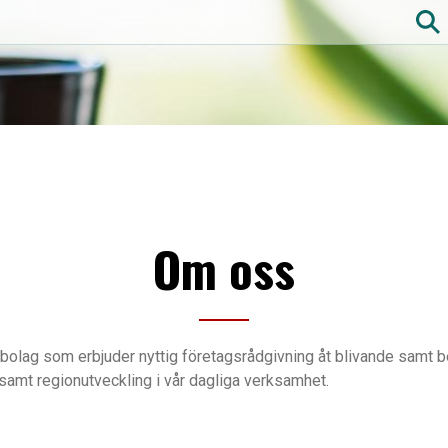
Hoppa
till
huvudinnehåll
Om oss
olag som erbjuder nyttig företagsrådgivning åt blivande samt b
amt regionutveckling i vår dagliga verksamhet.