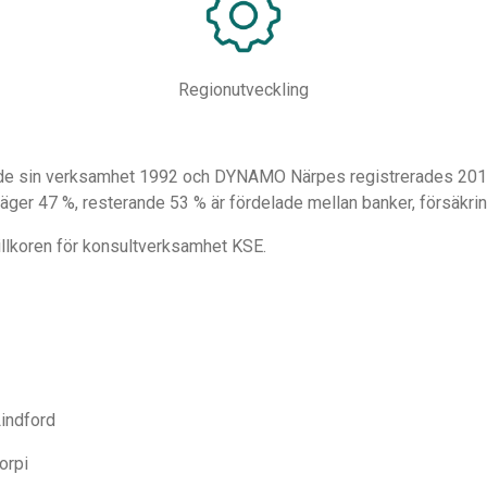
Regionutveckling
de sin verksamhet 1992 och DYNAMO Närpes registrerades 2019 i
 äger 47 %, resterande 53 % är fördelade mellan banker, försäkri
svillkoren för konsultverksamhet KSE.
indford
orpi