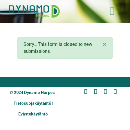
Hyppää
pääsisältöön
Tilanneviesti
×
Sorry… This form is closed to new
Close
submissions.
BOTTOM FOOTER MENU
© 2024 Dynamo Närpes |
Tietosuojakäytäntö |
Evästekäytäntö