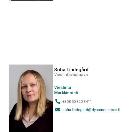
Sofia Lindegård
Viestintävastaava
Viestintä
Markkinointi
+358 50 320 3411
sofia.lindegard@dynamonarpes.fi