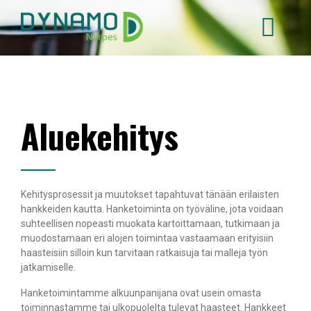
Hyppää
pääsisältöön
Aluekehitys
Kehitysprosessit ja muutokset tapahtuvat tänään erilaisten
hankkeiden kautta. Hanketoiminta on työväline, jota voidaan
suhteellisen nopeasti muokata kartoittamaan, tutkimaan ja
muodostamaan eri alojen toimintaa vastaamaan erityisiin
haasteisiin silloin kun tarvitaan ratkaisuja tai malleja työn
jatkamiselle.
Hanketoimintamme alkuunpanijana ovat usein omasta
toiminnastamme tai ulkopuolelta tulevat haasteet. Hankkeet