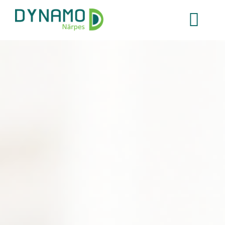
Hyppää
pääsisältöön