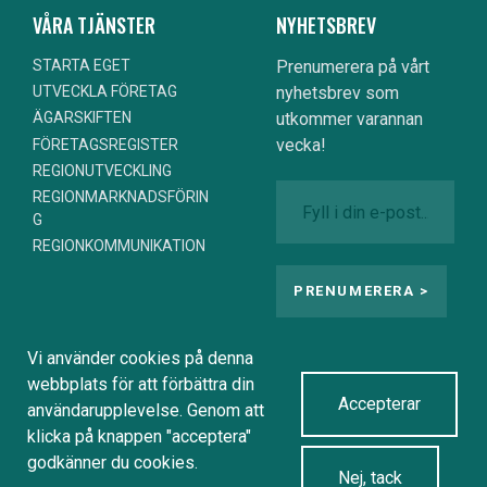
VÅRA TJÄNSTER
NYHETSBREV
STARTA EGET
Prenumerera på vårt
nyhetsbrev som
UTVECKLA FÖRETAG
utkommer varannan
ÄGARSKIFTEN
vecka!
FÖRETAGSREGISTER
REGIONUTVECKLING
REGIONMARKNADSFÖRIN
G
REGIONKOMMUNIKATION
Vi använder cookies på denna
webbplats för att förbättra din
Accepterar
användarupplevelse. Genom att
BOTTOM FOOTER MENU
© 2024 Dynamo Närpes |
klicka på knappen "acceptera"
godkänner du cookies.
Dataskyddspolicy |
Nej, tack