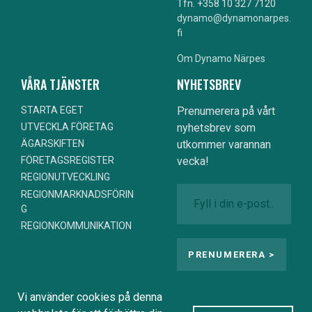
Tfn. +358 10 327 7120
dynamo@dynamonarpes.
fi
Om Dynamo Närpes
VÅRA TJÄNSTER
NYHETSBREV
STARTA EGET
Prenumerera på vårt
nyhetsbrev som
UTVECKLA FÖRETAG
utkommer varannan
ÄGARSKIFTEN
vecka!
FÖRETAGSREGISTER
REGIONUTVECKLING
REGIONMARKNADSFÖRIN
G
REGIONKOMMUNIKATION
Vi använder cookies på denna