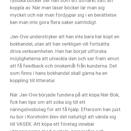
fysiska böcker ser han som ett utmärkt sätt att
koppla av. När man läser böcker lär man sig
mycket och när man fördjupar sig i en berättelse
kan man inte göra flera saker samtidigt.
Jan-Ove understryker att han inte bara har köpt en
bokhandel, utan att han verkligen vill fortsätta
driva verksamheten. Han har börjat utforska
möjligheterna att utveckla den och ser fram emot
att få feedback och önskemål från kunderna. Det
som finns i hans bokhandel skall gärna ha en
koppling till litteratur.
När Jan-Ove började fundera på att köpa När-Bok,
fick han tips om att söka sig till ett
näringslivsbolag för att få hjälp. Eftersom han just
nu bor i Korsholm blev det naturligt att vända sig
till VASEK. Att köpa ett företag innebär