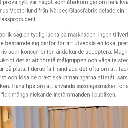
t prova nytt var något som återkom genom hela kväl
us Vesterlund från Närpes Glassfabrik delade sin r
 glassproducent.
brik såg en tydlig lucka på marknaden: ingen tillver
e bestämde sig därför för att utveckla en lokal pr
ris som konsumenten ändå kunde acceptera. Magn
 viktigt det är att förstå målgruppen och våga ta steg
är på plats. I deras fall handlade det ofta om att tacka
rst och lösa de praktiska utmaningarna efteråt, särsk
tiken. Hans tips om att använda säsongssmaker för 
fick många nickande instämmanden i publiken.