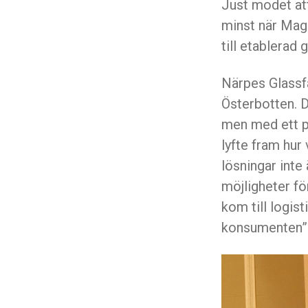
Just modet at
minst när Magn
till etablerad
Närpes Glassfa
Österbotten. D
men med ett p
lyfte fram hur
lösningar inte 
möjligheter fö
kom till logis
konsumenten” 