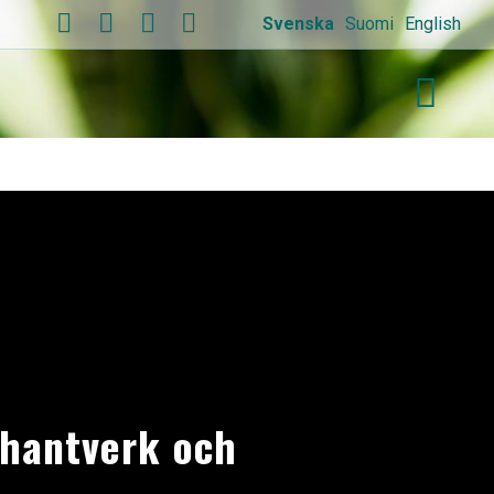
Svenska
Suomi
English
thantverk och