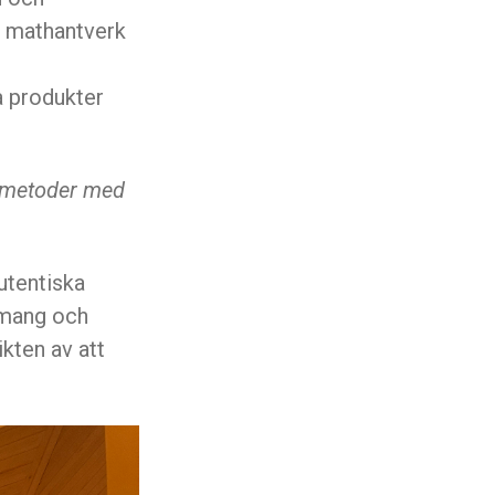
d mathantverk
a produkter
a metoder med
autentiska
emang och
kten av att