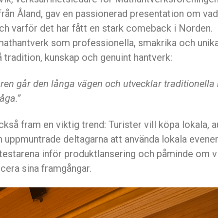
 från Åland, gav en passionerad presentation om va
och varför det har fått en stark comeback i Norden.
athantverk som professionella, smakrika och unik
tradition, kunskap och genuint hantverk:
ren går den långa vägen och utvecklar traditionell
åga.”
ckså fram en viktig trend: Turister vill köpa lokala, 
n uppmuntrade deltagarna att använda lokala even
testarena inför produktlansering och påminde om vi
era sina framgångar.