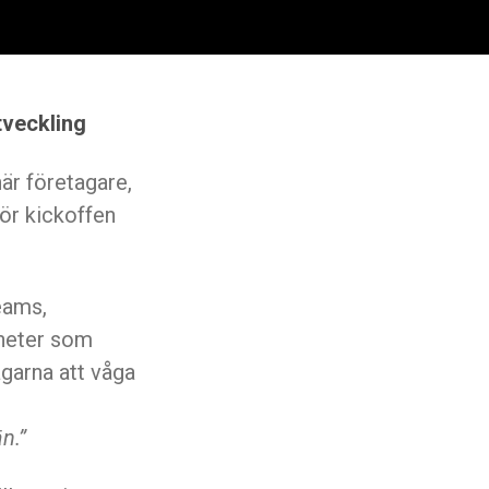
tveckling
när företagare,
ör kickoffen
eams,
gheter som
garna att våga
n.”