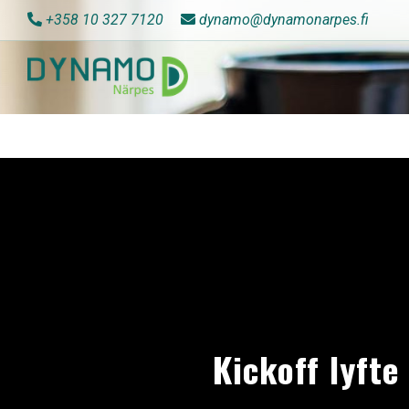
+358 10 327 7120
dynamo@dynamonarpes.fi
Kickoff lyft