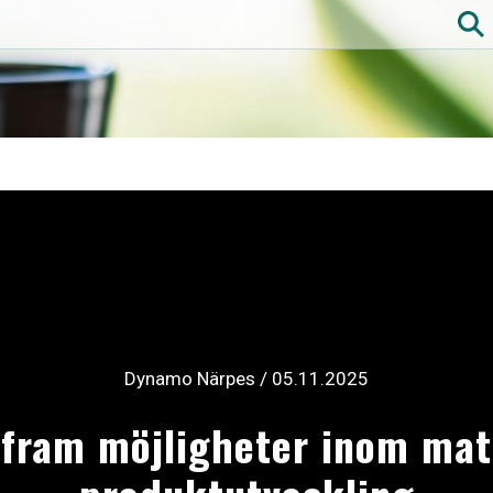
Hoppa
till
huvudinnehåll
Dynamo Närpes
/ 05.11.2025
e fram möjligheter inom ma