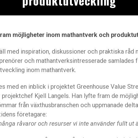
produktutveckling
 fram möjligheter inom mathantverk och produktu
äll med inspiration, diskussioner och praktiska råd 
eprenörer och mathantverksintresserade samlades f
utveckling inom mathantverk.
es med en inblick i projektet Greenhouse Value Str
 projektchef Kjell Langels. Han lyfte fram de möjli
trömmar från växthusbranschen och uppmanade delta
tidens företagare:
många råvaror och resurser vi inte använder fullt ut ä