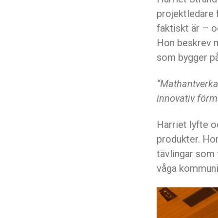
projektledare
faktiskt är – 
Hon beskrev m
som bygger på 
“Mathantverka
innovativ förm
Harriet lyfte o
produkter. Ho
tävlingar som 
våga kommunic